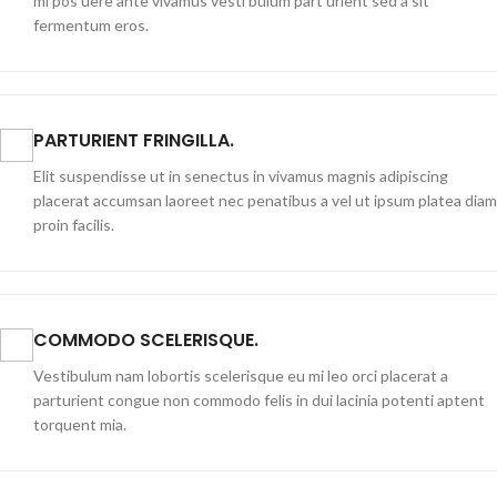
mi pos uere ante vivamus vesti bulum part urient sed a sit
fermentum eros.
PARTURIENT FRINGILLA.
Elit suspendisse ut in senectus in vivamus magnis adipiscing
placerat accumsan laoreet nec penatibus a vel ut ipsum platea diam
proin facilis.
COMMODO SCELERISQUE.
Vestibulum nam lobortis scelerisque eu mi leo orci placerat a
parturient congue non commodo felis in dui lacinia potenti aptent
torquent mia.