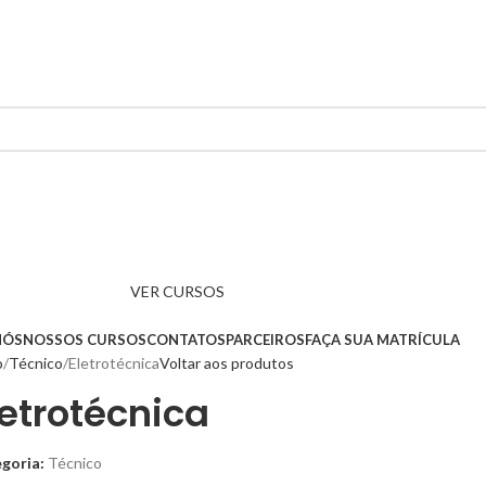
VER CURSOS
NÓS
NOSSOS CURSOS
CONTATOS
PARCEIROS
FAÇA SUA MATRÍCULA
o
Técnico
Eletrotécnica
Voltar aos produtos
letrotécnica
goria:
Técnico