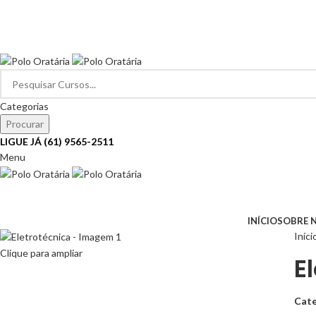
SEJA BEM-VINDO…
Categorias
Procurar
LIGUE JÁ (61) 9565-2511
Menu
Navegar pelas categorias
INÍCIO
SOBRE 
Iníci
Clique para ampliar
E
Cate