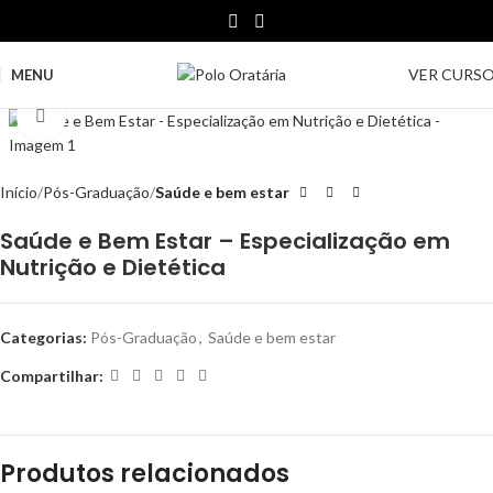
VER CURS
MENU
Clique para ampliar
Início
Pós-Graduação
Saúde e bem estar
Saúde e Bem Estar – Especialização em
Nutrição e Dietética
Categorias:
Pós-Graduação
,
Saúde e bem estar
Compartilhar:
Produtos relacionados