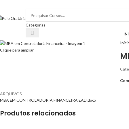
SEJA BEM-VINDO…
Categorias
avegar pelas categorias
IN
Iníci
Clique para ampliar
M
Cate
Comp
ARQUIVOS
MBA EM CONTROLADORIA FINANCEIRA EAD.docx
Produtos relacionados