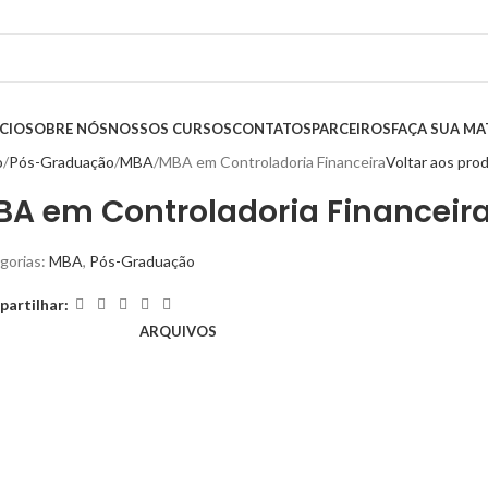
ÍCIO
SOBRE NÓS
NOSSOS CURSOS
CONTATOS
PARCEIROS
FAÇA SUA MA
o
Pós-Graduação
MBA
MBA em Controladoria Financeira
Voltar aos pro
BA em Controladoria Financeir
gorias:
MBA
,
Pós-Graduação
artilhar:
ARQUIVOS