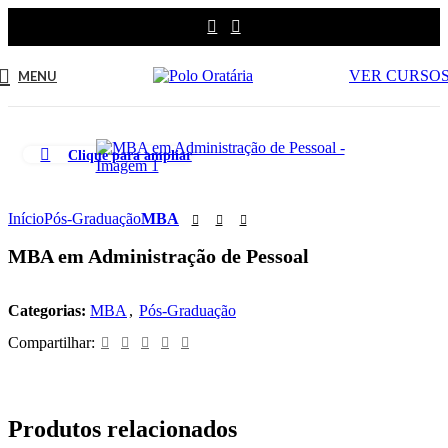
VER CURSO
MENU
Clique para ampliar
Início
Pós-Graduação
MBA
MBA em Administração de Pessoal
Categorias:
MBA
,
Pós-Graduação
Compartilhar:
Produtos relacionados