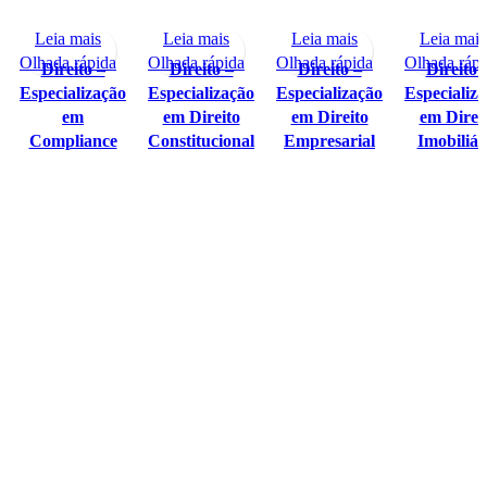
Leia mais
Leia mais
Leia mais
Leia mais
Olhada rápida
Olhada rápida
Olhada rápida
Olhada rápi
Direito –
Direito –
Direito –
Direito 
Especialização
Especialização
Especialização
Especializ
em
em Direito
em Direito
em Direi
Compliance
Constitucional
Empresarial
Imobiliár