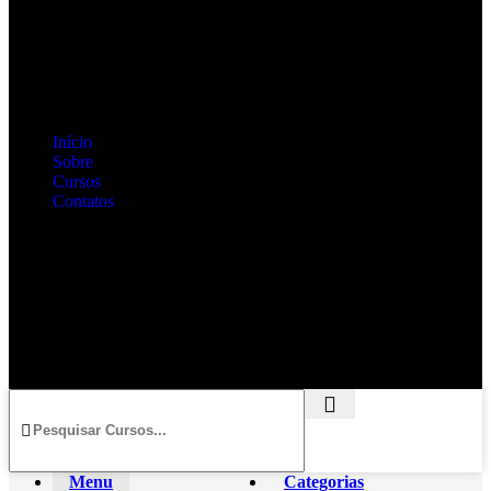
contato@polooratoria.com.br
Links Rápidos
Início
Sobre
Cursos
Contatos
Redes Sociais
© 2024 - Conexão Total
Menu
Categorias