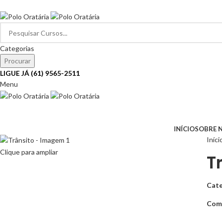
SEJA BEM-VINDO…
Categorias
Procurar
LIGUE JÁ (61) 9565-2511
Menu
Navegar pelas categorias
INÍCIO
SOBRE 
Iníci
Clique para ampliar
T
Cate
Comp