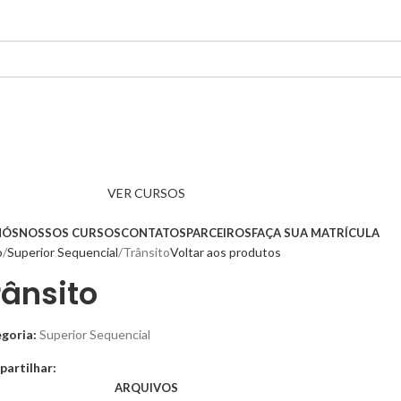
VER CURSOS
NÓS
NOSSOS CURSOS
CONTATOS
PARCEIROS
FAÇA SUA MATRÍCULA
o
Superior Sequencial
Trânsito
Voltar aos produtos
rânsito
goria:
Superior Sequencial
artilhar:
ARQUIVOS