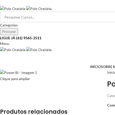
SEJA BEM-VINDO…
Categorias
Procurar
LIGUE JÁ (61) 9565-2511
Menu
Navegar pelas categorias
INÍCIO
SOBRE 
Iníci
Clique para ampliar
Po
Cate
Comp
Produtos relacionados