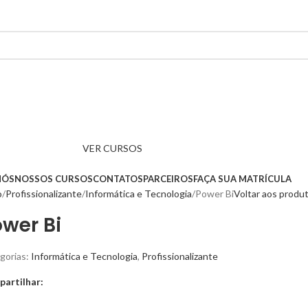
VER CURSOS
NÓS
NOSSOS CURSOS
CONTATOS
PARCEIROS
FAÇA SUA MATRÍCULA
o
Profissionalizante
Informática e Tecnologia
Power Bi
Voltar aos produ
wer Bi
gorias:
Informática e Tecnologia
,
Profissionalizante
artilhar: