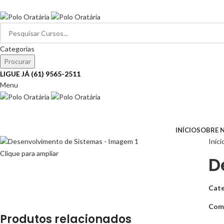
SEJA BEM-VINDO…
Categorias
Procurar
LIGUE JÁ (61) 9565-2511
Menu
Navegar pelas categorias
INÍCIO
SOBRE 
Iníci
Clique para ampliar
D
Cate
Comp
Produtos relacionados