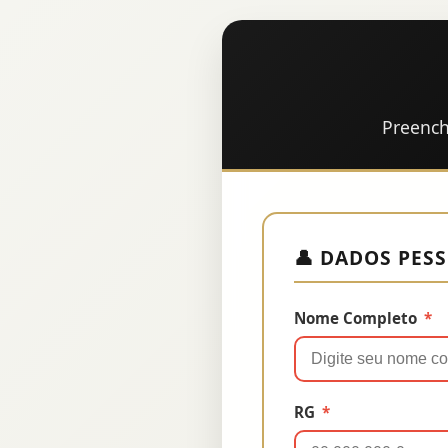
Preench
👤 DADOS PES
Nome Completo
*
RG
*